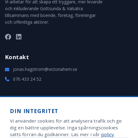
Vi arbetar för att skapa ett tryggare, mer levande
och inkluderande Gottsunda & Valsätra
tillsammans med boende, företag, föreningar
och offentliga aktörer.
Kontakt
jonas.hagstrom@victoriahem.se
070 433 24 52
Administration
DIN INTEGRITET
Logga in i adminpanelen
Vi använder cookies för att analysera trafik och ge
Handledare
dig en bättre upplevelse. Inga spårningscookies
sätts förrän du godkänner. Läs mer i vår
policy
.