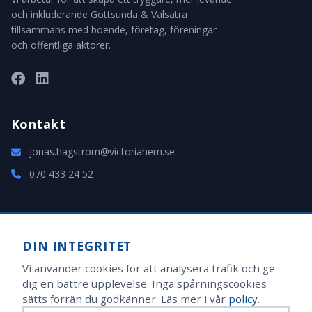
och inkluderande Gottsunda & Valsätra
tillsammans med boende, företag, föreningar
och offentliga aktörer.
Kontakt
jonas.hagstrom@victoriahem.se
070 433 24 52
Administration
DIN INTEGRITET
Logga in i adminpanelen
Vi använder cookies för att analysera trafik och ge
Handledare
dig en bättre upplevelse. Inga spårningscookies
sätts förrän du godkänner. Läs mer i vår
policy
.