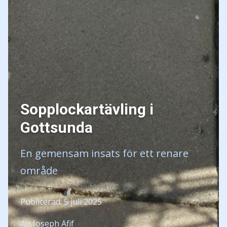
Sopplockartävling i
Gottsunda
En gemensam insats för ett renare
område
Publicerad: 5 juli 2025
Av: Joseph Afif